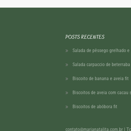
POSTS RECENTES
Salada de pêssego grelhado e
Salada carpaccio de beterraba
Biscoito de banana e aveia fit
Biscoitos de aveia com cacau 
Biscoitos de abóbora fit
contato@marianatalita.com.br
| T