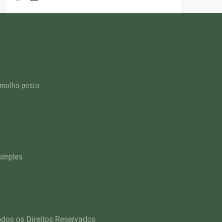
 molho pesto
simples
odos os Direitos Reservados