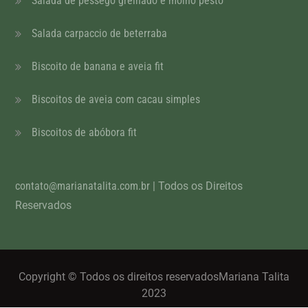
Salada de pêssego grelhado e molho pesto
Salada carpaccio de beterraba
Biscoito de banana e aveia fit
Biscoitos de aveia com cacau simples
Biscoitos de abóbora fit
contato@marianatalita.com.br
| Todos os Direitos
Reservados
Copyright © Todos os direitos reservadosMariana Talita
2023