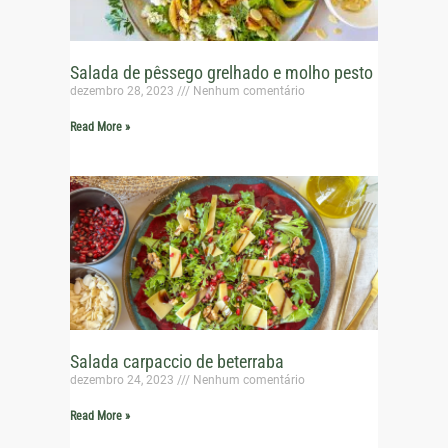
Salada de pêssego grelhado e molho pesto
dezembro 28, 2023
Nenhum comentário
Read More »
Salada carpaccio de beterraba
dezembro 24, 2023
Nenhum comentário
Read More »