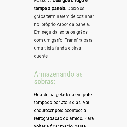
Passo 7:
Desligue o fogo e
tampe a panela
. Deixe os
grãos terminarem de cozinhar
no
próprio vapor da panela.
Em seguida, solte os grãos
com um garfo. Transfira para
uma tijela funda e sirva
quente.
Armazenando as
sobras:
Guarde na geladeira em pote
tampado por até 3 dias. Vai
endurecer pois acontece a
retrogradação do amido. Para
voltar a ficar macio, basta